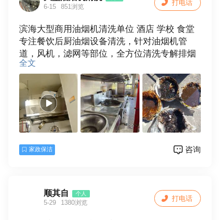
打电话
6-15
851浏览
滨海大型商用油烟机清洗单位 酒店 学校 食堂
专注餐饮后厨油烟设备清洗，针对油烟机管
道，风机，滤网等部位，全方位清洗专解排烟
全文
不畅，油烟倒灌，油污堆积，异味重等问题，
上门速度快，施工细致，不残留，无二次污
染。清洗后排烟通透，后厨干净清爽，多年门
店服务经验，价格实在全程可服务
咨询
家政保洁
顺其自
个人
打电话
5-29
1380浏览