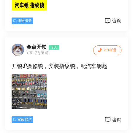
咨询
搬家服务
金点开锁
个人
打电话
7-6
2万浏览
开锁🔓换修锁，安装指纹锁，配汽车钥匙
咨询
家政保洁