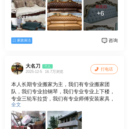
泰州 盐城 及周边地区均可翻新维修
+6
免费上门测量定制15655151367
咨询
家政保洁
大名刀
个人
打电话
2025-12-5
16.7万浏览
本人长期专业搬家为主，我们有专业搬家团
队，我们专业抬钢琴，我们专业专业上下楼，
专业三轮车拉货，我们有专业师傅安装家具，
全文
和拆装家具，我们价格在滨海最低价，没有中
介费，欢迎各位老板来电话二十四小时开机