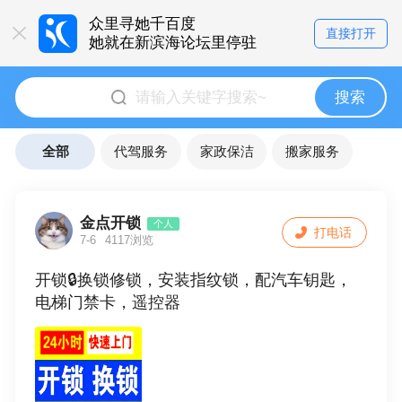
众里寻她千百度
直接打开
她就在新滨海论坛里停驻
搜索
全部
代驾服务
家政保洁
搬家服务
金点开锁
个人
打电话
7-6
4117浏览
开锁🔒换锁修锁，安装指纹锁，配汽车钥匙，
电梯门禁卡，遥控器