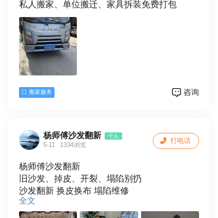
私人搬家、单位搬迁、家具拆装免费打包
咨询
搬家服务
杨师傅沙发翻新
个人
打电话
5-11
1334浏览
杨师傅沙发翻新
旧沙发、掉皮、开裂、塌陷别扔
沙发翻新 换皮换布 塌陷维修
全文
家用沙发、床头软包、餐椅翻新
KTV、酒店、台球厅会所批量沙发翻新维修