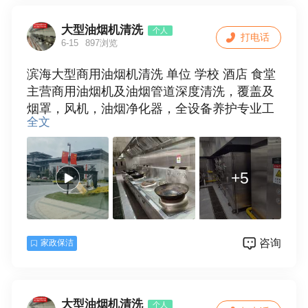
大型油烟机清洗
个人
打电话
6-15
897浏览
滨海大型商用油烟机清洗 单位 学校 酒店 食堂
主营商用油烟机及油烟管道深度清洗，覆盖及
烟罩，风机，油烟净化器，全设备养护专业工
全文
艺清除，厚重油垢疏通，排烟系统消除，消防
隐患优化，后厨环境，专业团队上门服务施工
规范，餐饮行业长期合作优选
+5
咨询
家政保洁
大型油烟机清洗
个人