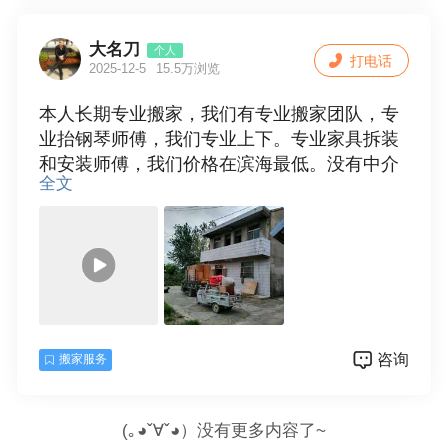
大名刀
个人
打电话
2025-12-5
15.5万浏览
本人长期专业搬家，我们有专业搬家团队，专
业抬钢琴师傅，我们专业上下。专业家具拆装
和安装师傅，我们价格在滨海最低。没有中介
全文
费。24小时在线。
咨询
搬家服务
(｡◕ˇ∀ˇ◕）没有更多内容了~