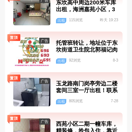
广告
东坎高中周边200米车库
出租，海洲嘉苑小区，3
6平方 一个月432块钱 年
115浏览
昨天 19:23
出租
付 联系电话：19291944
827。15722547060
广告
托管班转让，地址位于东
坎街道卫生院北郭福记肉
店楼上，二层和三层，设
92浏览
8-3
出租
备齐全，接手可以直接营
业。联系电话18914630
853毛老师。153712258
广告
玉龙路南门岗亭旁边二楼
61毛老师
套间三室一厅出租！联系
电话18252283140
805浏览
7-28
出租
广告
西苑小区二期一幢车库，
精装修，拎包入住，靠近