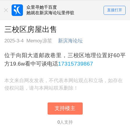
众里寻她千百度
直接打开
她就在新滨海论坛里停驻
三校区房屋出售
2025-3-4
Memoy凉笙
新滨海论坛
位于向阳大道邮政巷里，三校区地理位置好60平
方19.6w看中可谈电话
17315739867
本文来自网友发表，不代表本网站观点和立场，如存在
侵权问题，请与本网站联系删除！
支持楼主
0
人支持